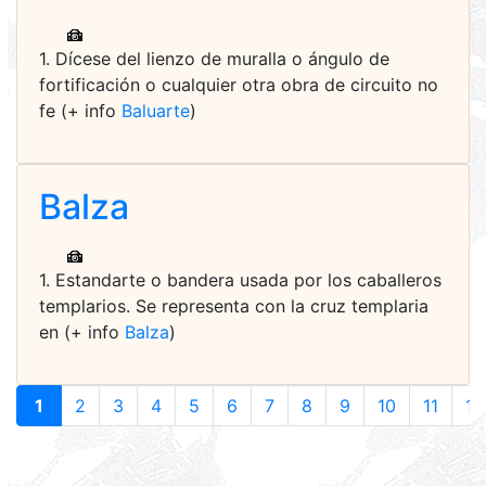
1. Dícese del lienzo de muralla o ángulo de
fortificación o cualquier otra obra de circuito no
fe (+ info
Baluarte
)
Balza
1. Estandarte o bandera usada por los caballeros
templarios. Se representa con la cruz templaria
en (+ info
Balza
)
1
2
3
4
5
6
7
8
9
10
11
12