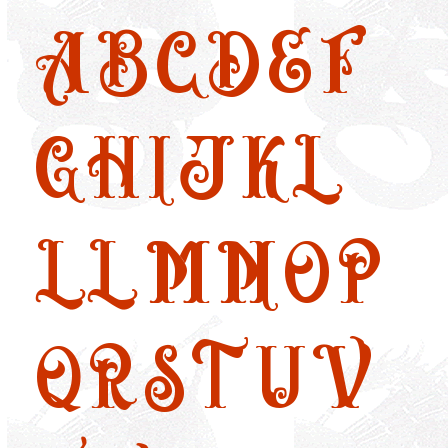
A
B
C
D
E
F
G
H
I
J
K
L
LL
M
N
O
P
Q
R
S
T
U
V