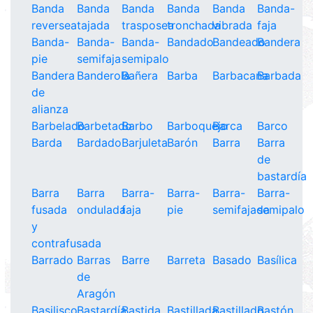
Banda
Banda
Banda
Banda
Banda
Banda-
reversea
tajada
trasposea
tronchada
vibrada
faja
Banda-
Banda-
Banda-
Bandado
Bandeado
Bandera
pie
semifaja
semipalo
Bandera
Banderola
Bañera
Barba
Barbacana
Barbada
de
alianza
Barbelado
Barbetado
Barbo
Barboquejo
Barca
Barco
Barda
Bardado
Barjuleta
Barón
Barra
Barra
de
bastardía
Barra
Barra
Barra-
Barra-
Barra-
Barra-
fusada
ondulada
faja
pie
semifajada
semipalo
y
contrafusada
Barrado
Barras
Barre
Barreta
Basado
Basílica
de
Aragón
Basilisco
Bastardía
Bastida
Bastillada
Bastillado
Bastón