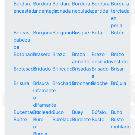
Bordura
Bordura
Bordura
Bordura
Bordura
Bordura
encastada
endentada
jironada
nebulada
partida
terciada
en
perla
Boreas,
Borgoña
Borgoñona.
Bosque
Bota
Botón
cabeza
de
Botonado
Brasero
Brazo
Brazo
Brazo
Brazo
armado
desnudo
vestido
Bretesado
Bridado
Brincado
Brisadas
Brisado-
Brisar
a
Brisura
Brisura
Brochado
Brochante
Broche
Brújula
infamante
o
difamante
Bucentauro
Bucleado
Buco
Buey
Búfalo.
Buho
Buitre
Burel
Burelado
Burelete
Busto
Busto
o
mutilado
Burela