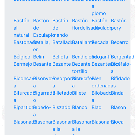
a
plomo
Bastón
Bastón
Bastón
Bastón
Bastón
Bastón
al
de
de
flordelisado
nebulado
pery
natural
Esculapio
mando
Bastonada
Batalla,
Batallada
Batallante
Becada
Becerro
en
Bélgico
Belin
Bellota
Bendiciendo.
Bergantín
Bergentad
Bermejo
Besante
Bezante
Bezante
Bezanteado
Bicéfalo-
tortillo
a
Biconcavo-
Biconvexo-
Bicorporado-
Bicrucífero-
Bien
Bifidado
a
a
a
a
ordenadas
Bifurcado-
Bigarrada-
Billetado
Billete
Bilobado-
Binda
a
o
a
Bipartida
Bípedo-
Biszado
Blanco
Blao
Blasón
a
Blasonador
Blasonar
Blasonar
Blasonar
Blasonaria
Bloca
a la
a la