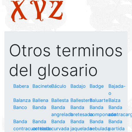
X
Y
Z
Otros terminos
del glosario
Babera
Bacinete
Báculo
Badajo
Badge
Bajada-
o
Balanza
Ballena
Ballesta
Ballestero
Baluarte
Balza
Banco
Banda
Banda
Banda
Banda
Banda
angrelada
bretesada
componada
contracar
Banda
Banda
Banda
Banda
Banda
Banda
contracuartelada
cortada
curvada
jaquelada
nebulada
partida