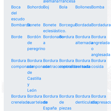
alemana
francesa
Boca
Bohordo
Boj
Bola
Bollones
Bomba
del
escudo
Bombarda
Bonete
Bonete
Borceguí
Bordada
Bordadura
eclesiástico.
Borde
Bordón
Bordonado-
Bordura
Bordura
Bordura
de
a
alternada
angrelada
peregrino
o
anglesada
Bordura
Bordura
Bordura
Bordura
Bordura
Bordura
componada
componada
contracomponada
contrafloreteada
cortada
cosida
de
Castilla
y
León
Bordura
Bordura
Bordura
Bordura
Bordura
Bordura
crenelada
cuartelada
de
de
denticulada
diapresad
España
piezas