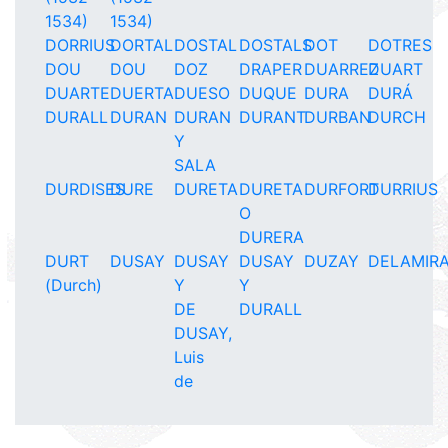
1534)
1534)
DORRIUS
DORTAL
DOSTAL
DOSTALS
DOT
DOTRES
DOU
DOU
DOZ
DRAPER
DUARREZ
DUART
DUARTE
DUERTA
DUESO
DUQUE
DURA
DURÁ
DURALL
DURAN
DURAN
DURANT
DURBAN
DURCH
Y
SALA
DURDISES
DURE
DURETA
DURETA
DURFORT
DURRIUS
O
DURERA
DURT
DUSAY
DUSAY
DUSAY
DUZAY
DELAMIR
(Durch)
Y
Y
DE
DURALL
DUSAY,
Luis
de