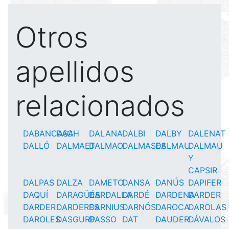
Otros
apellidos
relacionados
DABANCASA
DACH
DALANA
DALBI
DALBY
DALENAT
DALLÓ
DALMAET
DALMAO
DALMASES
DALMAU
DALMAU
Y
CAPSIR
DALPAS
DALZA
DAMETO
DANSA
DANÚS
DAPIFER
DAQUÍ
DARAGÜÉS
DARDALLA
DARDÉ
DARDENA
DARDER
DARDER
DARDERES
DARNIUS
DARNÓS
DAROCA
DAROLAS
DAROLES
DASGURP
DASSO
DAT
DAUDER
DÁVALOS