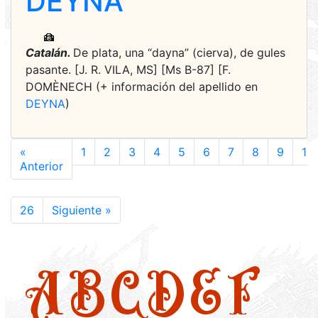
DEYNA
Catalán.
De plata, una “dayna” (cierva), de gules
pasante. [J. R. VILA, MS] [Ms B-87] [F.
DOMÈNECH (+ información del apellido en
DEYNA
)
«
1
2
3
4
5
6
7
8
9
10
Anterior
26
Siguiente »
A
B
C
D
E
F