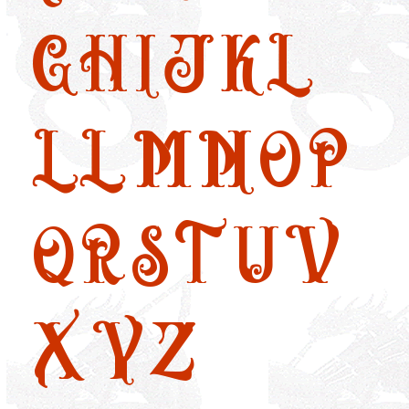
G
H
I
J
K
L
LL
M
N
O
P
Q
R
S
T
U
V
X
Y
Z