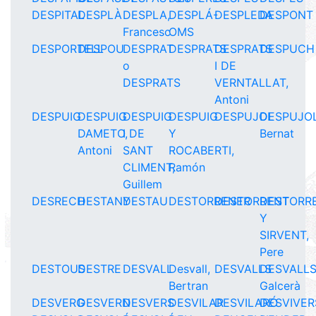
DESPITAL
DESPLÀ
DESPLA,
DESPLÁ-
DESPLEDA
DESPONT
Francesc
OMS
DESPORTELL
DESPOU
DESPRAT
DESPRATS
DESPRATS
DESPUCH
o
I DE
DESPRATS
VERNTALLAT,
Antoni
DESPUIG
DESPUIG
DESPUIG
DESPUIG
DESPUJOL
DESPUJOL
DAMETO,
I DE
Y
Bernat
Antoni
SANT
ROCABERTI,
CLIMENT,
Ramón
Guillem
DESRECH
DESTANY
DESTAU
DESTORRENER
DESTORRENT
DESTORR
Y
SIRVENT,
Pere
DESTOUS
DESTRE
DESVALL
Desvall,
DESVALLS
DESVALLS
Bertran
Galcerà
DESVERG
DESVERN
DESVERS
DESVILAR
DESVILARÓ
DESVIVER