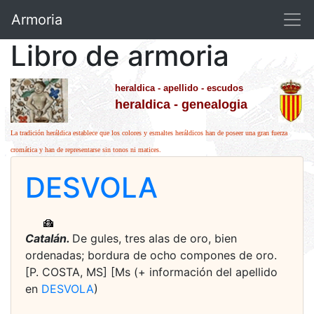
Armoria
Libro de armoria
heraldica - apellido - escudos
heraldica - genealogia
La tradición heráldica establece que los colores y esmaltes heráldicos han de poseer una gran fuerza
cromática y han de representarse sin tonos ni matices.
DESVOLA
Catalán.
De gules, tres alas de oro, bien
ordenadas; bordura de ocho compones de oro.
[P. COSTA, MS] [Ms (+ información del apellido
en
DESVOLA
)