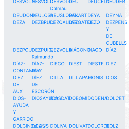
DESVOLA
DESVOLÓ
DESVOLÓ,
DEU
DEUCELN
DEUDER
Dalmau
DEUDONI
DEULOSAL
DEUSLOSAL
DEXART
DEYA
DEYNA
DEZA
DEZBRULL
DEZCALLAR
DEZGATELL
DEZO
DEZPENS
Y
DE
CUBELLS
DEZPOU
DEZPUIG,
DEZVOLA
DIÁCONO
DIAGO
DÍAZ
Raimundo
DÍAZ-
DÍAZ-
DIEGO
DIEST
DIESTE
DIEZ
CONTAMINA
DÍEZ
DIEZ
DÍEZ
DILLA
DILLAPARTI
DIONIS
DIOS
DE
DE
AUX
ESCORÓN
DIOS-
DIOSAYUDA
DIOSDAT
DOBOMI
DODENA
DOLCET
AYUDA
Y
GARRIDO
DOLCINELLAS
DOLIUS
DOLIVA
DOLIVAT
DOLORDE
DOLZ