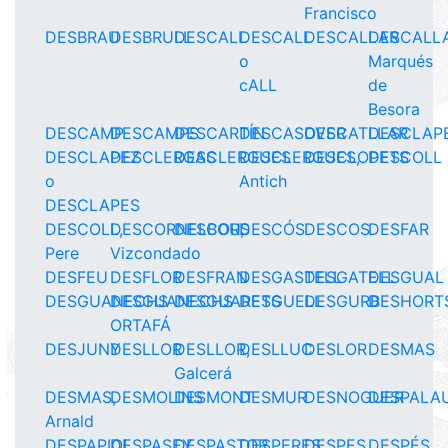
Francisco
DESBRAU
DESBRULL
DESCALL
DESCALL
DESCALLAR
DESCALLA
o
Marqués
cALL
de
Besora
DESCAMP
DESCAMPS
DESCARTÍN
DESCASOVER
DESCATLLAR
DESCLAP
DESCLAPEZ
DESCLERGAS
DESCLERGUES
DESCLERGUES,
DESCLOPETS
DESCOLL
o
Antich
DESCLAPES
DESCOLL,
DESCORNELBOU,
DESCORS
DESCÓS
DESCOS
DESFAR
Pere
Vizcondado
DESFEU
DESFLOR
DESFRAN
DESGASTELL
DESGATELL
DESGUAL
DESGUANECHS
DESGUANECHS
DESGUARETS
DESGUELL
DESGURB
DESHORT
ORTAFÁ
DESJUNY
DESLLOR
DESLLOR,
DESLLUC
DESLOR
DESMAS
Galcerá
DESMAS,
DESMOLINS
DESMONT
DESMUR
DESNOGUER
DESPALA
Arnald
DESPAPIOL
DESPASEY
DESPASTOR
DESPERES
DESPES
DESPÉS