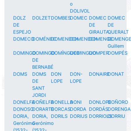
o
DOLIVOL
DOLZ
DOLZET
DOMBES
DOMEC
DOMEC
DOMEC
DE
DE
DE
ESPEJO
GIRAUTA
QUERALT
DOMECO
DOMÉNEC
DOMENECH
DOMENECH
DOMENGE
DOMENGE
Guillem
DOMINGO
DOMINGO
DOMÍNGUEZ
DOMINGUO
DOMPER
DOMPÉS
DE
BERNABÉ
DOMS
DOMS
DON
DON-
DONAIRE
DONAT
DE
LOPE
LOPE
SANT
JORDI
DONELFA
DOÑELFA
DONELLA
DONI
DONLOPE
DOÑORO
DONOSO
DORARTE
DORCAS
DORDA
DORDÁS
DORENGA
DORIA,
DORIA,
DORILS
DORIUS
DORRIOLS
DORRIU
Gerónimo
Gerónimo
(1532-
(1532-