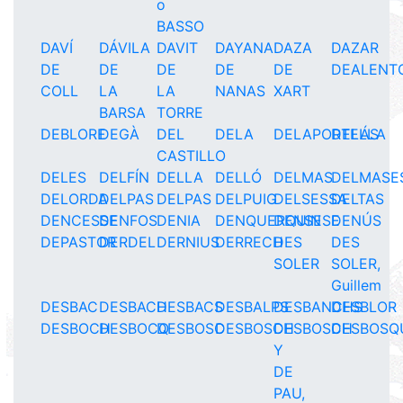
o
BASSO
DAVÍ
DÁVILA
DAVIT
DAYANA
DAZA
DAZAR
DE
DE
DE
DE
DE
DEALENT
COLL
LA
LA
NANAS
XART
BARSA
TORRE
DEBLORE
DEGÀ
DEL
DELA
DELAPORTELLA
DELÁS
CASTILLO
DELES
DELFÍN
DELLA
DELLÓ
DELMAS
DELMASE
DELORDA
DELPAS
DELPAS
DELPUIG
DELSESSA
DELTAS
DENCESSE
DENFOS
DENIA
DENQUERQUIN
DENSESE
DENÚS
DEPASTOR
DERDEL
DERNIUS
DERRECH
DES
DES
SOLER
SOLER,
Guillem
DESBAC
DESBACH
DESBACS
DESBALPS
DESBANCHS
DESBLOR
DESBOCH
DESBOCQ
DESBOSC
DESBOSCH
DESBOSCH
DESBOSQ
Y
DE
PAU,