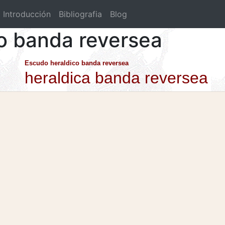
Introducción
Bibliografia
Blog
co banda reversea
Escudo heraldico banda reversea
heraldica banda reversea