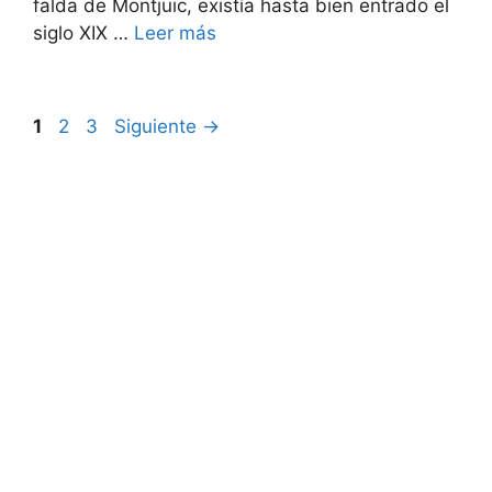
falda de Montjuic, existía hasta bien entrado el
siglo XIX …
Leer más
Página
Página
Página
1
2
3
Siguiente
→