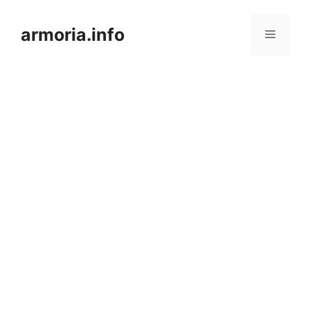
Saltar
al
armoria.info
Menú
contenido