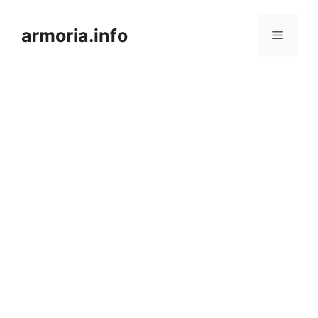
Saltar
al
armoria.info
Menú
contenido