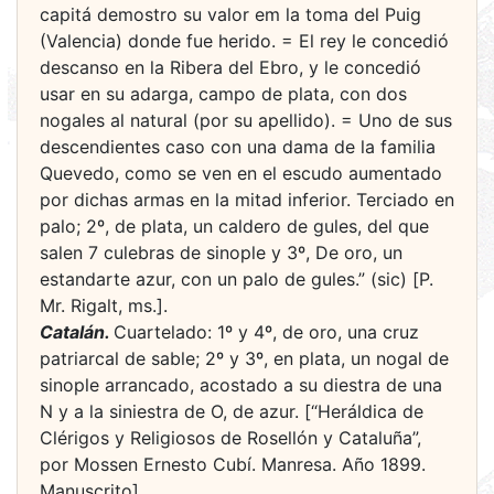
capitá demostro su valor em la toma del Puig
(Valencia) donde fue herido. = El rey le concedió
descanso en la Ribera del Ebro, y le concedió
usar en su adarga, campo de plata, con dos
nogales al natural (por su apellido). = Uno de sus
descendientes caso con una dama de la familia
Quevedo, como se ven en el escudo aumentado
por dichas armas en la mitad inferior. Terciado en
palo; 2º, de plata, un caldero de gules, del que
salen 7 culebras de sinople y 3º, De oro, un
estandarte azur, con un palo de gules.” (sic) [P.
Mr. Rigalt, ms.].
Catalán.
Cuartelado: 1º y 4º, de oro, una cruz
patriarcal de sable; 2º y 3º, en plata, un nogal de
sinople arrancado, acostado a su diestra de una
N y a la siniestra de O, de azur. [“Heráldica de
Clérigos y Religiosos de Rosellón y Cataluña”,
por Mossen Ernesto Cubí. Manresa. Año 1899.
Manuscrito].