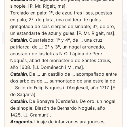
sinople. [P. Mr. Rigalt, ms].
Terciado en palo: 1º, de azur, tres lises, puestas
en palo; 2º, de plata, una caldera de gules
gringolada de seis sierpes de sinople; 3º, de oro,
un estandarte de azur y gules. [P. Mr. Rigalt, ms].
Catalán.
Cuartelado: 1º y 4º, de ... una cruz
patriarcal de ...; 2º y 3º, un nogal arrancado,
acostado de las letras N O. Lápida de Pere
Nogués, abad del monasterio de Santes Creus,
año 1608. [Ll. Doménech i M., ms].
Catalán.
De ... un castillo de ... acompañado entre
dos árboles de ..., surmontado de una estrella de
... Sello de Felip Nogués i d’Anglesell, año 1717. [F.
de Sagarra].
Catalán.
De Bonayre (Cerdeña). De oro, un nogal
de sinople. Blasón de Bernardo Nogués, año
1425. [J. Gramunt].
Aragonés.
Linaje de infanzones aragoneses,