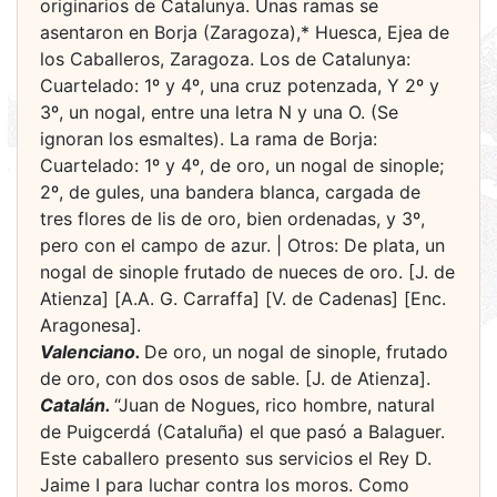
originarios de Catalunya. Unas ramas se
asentaron en Borja (Zaragoza),* Huesca, Ejea de
los Caballeros, Zaragoza. Los de Catalunya:
Cuartelado: 1º y 4º, una cruz potenzada, Y 2º y
3º, un nogal, entre una letra N y una O. (Se
ignoran los esmaltes). La rama de Borja:
Cuartelado: 1º y 4º, de oro, un nogal de sinople;
2º, de gules, una bandera blanca, cargada de
tres flores de lis de oro, bien ordenadas, y 3º,
pero con el campo de azur. | Otros: De plata, un
nogal de sinople frutado de nueces de oro. [J. de
Atienza] [A.A. G. Carraffa] [V. de Cadenas] [Enc.
Aragonesa].
Valenciano.
De oro, un nogal de sinople, frutado
de oro, con dos osos de sable. [J. de Atienza].
Catalán.
“Juan de Nogues, rico hombre, natural
de Puigcerdá (Cataluña) el que pasó a Balaguer.
Este caballero presento sus servicios el Rey D.
Jaime I para luchar contra los moros. Como