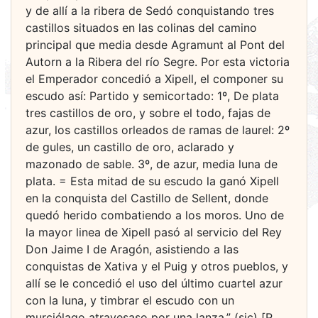
y de allí a la ribera de Sedó conquistando tres
castillos situados en las colinas del camino
principal que media desde Agramunt al Pont del
Autorn a la Ribera del río Segre. Por esta victoria
el Emperador concedió a Xipell, el componer su
escudo así: Partido y semicortado: 1º, De plata
tres castillos de oro, y sobre el todo, fajas de
azur, los castillos orleados de ramas de laurel: 2º
de gules, un castillo de oro, aclarado y
mazonado de sable. 3º, de azur, media luna de
plata. = Esta mitad de su escudo la ganó Xipell
en la conquista del Castillo de Sellent, donde
quedó herido combatiendo a los moros. Uno de
la mayor linea de Xipell pasó al servicio del Rey
Don Jaime I de Aragón, asistiendo a las
conquistas de Xativa y el Puig y otros pueblos, y
allí se le concedió el uso del último cuartel azur
con la luna, y timbrar el escudo con un
murciélago atravesaso por una lanza.” (sic) [P.