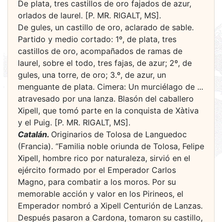
De plata, tres castillos de oro fajados de azur,
orlados de laurel. [P. MR. RIGALT, MS].
De gules, un castillo de oro, aclarado de sable.
Partido y medio cortado: 1º, de plata, tres
castillos de oro, acompañados de ramas de
laurel, sobre el todo, tres fajas, de azur; 2º, de
gules, una torre, de oro; 3.º, de azur, un
menguante de plata. Cimera: Un murciélago de ...
atravesado por una lanza. Blasón del caballero
Xipell, que tomó parte en la conquista de Xàtiva
y el Puig. [P. MR. RIGALT, MS].
Catalán.
Originarios de Tolosa de Languedoc
(Francia). “Familia noble oriunda de Tolosa, Felipe
Xipell, hombre rico por naturaleza, sirvió en el
ejército formado por el Emperador Carlos
Magno, para combatir a los moros. Por su
memorable acción y valor en los Pirineos, el
Emperador nombró a Xipell Centurión de Lanzas.
Después pasaron a Cardona, tomaron su castillo,