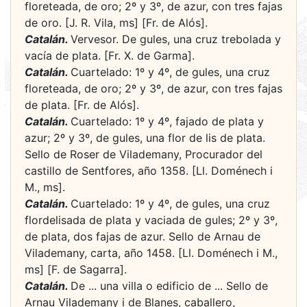
floreteada, de oro; 2º y 3º, de azur, con tres fajas
de oro. [J. R. Vila, ms] [Fr. de Alós].
Catalán.
Vervesor. De gules, una cruz trebolada y
vacía de plata. [Fr. X. de Garma].
Catalán.
Cuartelado: 1º y 4º, de gules, una cruz
floreteada, de oro; 2º y 3º, de azur, con tres fajas
de plata. [Fr. de Alós].
Catalán.
Cuartelado: 1º y 4º, fajado de plata y
azur; 2º y 3º, de gules, una flor de lis de plata.
Sello de Roser de Vilademany, Procurador del
castillo de Sentfores, año 1358. [Ll. Doménech i
M., ms].
Catalán.
Cuartelado: 1º y 4º, de gules, una cruz
flordelisada de plata y vaciada de gules; 2º y 3º,
de plata, dos fajas de azur. Sello de Arnau de
Vilademany, carta, año 1458. [Ll. Doménech i M.,
ms] [F. de Sagarra].
Catalán.
De ... una villa o edificio de ... Sello de
Arnau Vilademany i de Blanes, caballero,