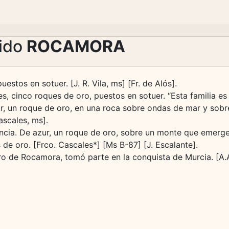
lido
ROCAMORA
estos en sotuer. [J. R. Vila, ms] [Fr. de Alós].
s, cinco roques de oro, puestos en sotuer. “Esta familia es
ur, un roque de oro, en una roca sobre ondas de mar y sobr
ascales, ms].
encia. De azur, un roque de oro, sobre un monte que emer
 de oro. [Frco. Cascales*] [Ms B-87] [J. Escalante].
ro de Rocamora, tomó parte en la conquista de Murcia. [A.A