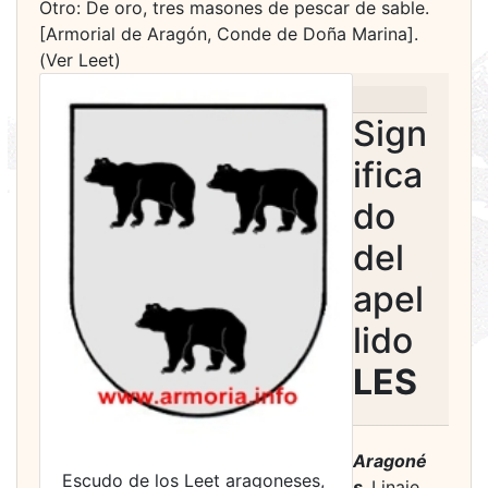
Otro: De oro, tres masones de pescar de sable.
[Armorial de Aragón, Conde de Doña Marina].
(Ver Leet)
Sign
ifica
do
del
apel
lido
LES
Aragoné
Escudo de los Leet aragoneses,
s.
Linaje