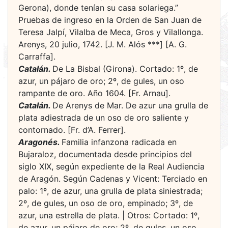
Gerona), donde tenían su casa solariega.”
Pruebas de ingreso en la Orden de San Juan de
Teresa Jalpí, Vilalba de Meca, Gros y Vilallonga.
Arenys, 20 julio, 1742. [J. M. Alós ***] [A. G.
Carraffa].
Catalán.
De La Bisbal (Girona). Cortado: 1º, de
azur, un pájaro de oro; 2º, de gules, un oso
rampante de oro. Año 1604. [Fr. Arnau].
Catalán.
De Arenys de Mar. De azur una grulla de
plata adiestrada de un oso de oro saliente y
contornado. [Fr. d’A. Ferrer].
Aragonés.
Familia infanzona radicada en
Bujaraloz, documentada desde principios del
siglo XIX, según expediente de la Real Audiencia
de Aragón. Según Cadenas y Vicent: Terciado en
palo: 1º, de azur, una grulla de plata siniestrada;
2º, de gules, un oso de oro, empinado; 3º, de
azur, una estrella de plata. | Otros: Cortado: 1º,
de azur, un pájaro de oro; 2º, de gules, un oso