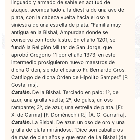
linguado y armado de sable en actitud de
ataque, acompañado a la diestra de una ave de
plata, con la cabeza vuelta hacia el oso a
siniestra de una estrella de plata. “Familia muy
antigua en la Bisbal, Ampurdan donde se
conserva con todo lustre. En el año 1201, se
fundó la Religión Militar de San Jorge, que
aprobó Gregorio 11 por el año 1373, en este
intermedio prosiguieron nuevo maestros de
dicha Orden, siendo el cuarto Fr. Bernardo Gros.
Catálogo de dicha Orden de Hipólito Samper.” [P.
Costa, ms].
Catalán.
De la Bisbal. Terciado en palo: 1º, de
azur, una grulla vuelta; 2º, de gules, un oso
rampante; 3º, de azur, una estrella de plata. [Fr.
X. de Garma] [F. Domènech i R.] [A. G. Carraffa].
Catalán.
La Bisbal. De azur, un oso de oro y una
grulla de plata mirándose. “Dice son caballeros
de más de cien años y que eran de La Bisbal (de