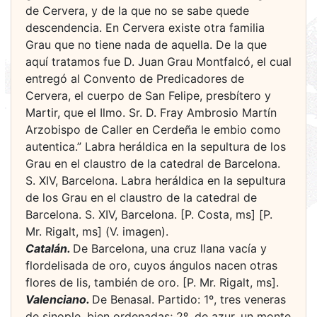
de Cervera, y de la que no se sabe quede
descendencia. En Cervera existe otra familia
Grau que no tiene nada de aquella. De la que
aquí tratamos fue D. Juan Grau Montfalcó, el cual
entregó al Convento de Predicadores de
Cervera, el cuerpo de San Felipe, presbítero y
Martir, que el Ilmo. Sr. D. Fray Ambrosio Martín
Arzobispo de Caller en Cerdeña le embio como
autentica.” Labra heráldica en la sepultura de los
Grau en el claustro de la catedral de Barcelona.
S. XIV, Barcelona. Labra heráldica en la sepultura
de los Grau en el claustro de la catedral de
Barcelona. S. XIV, Barcelona. [P. Costa, ms] [P.
Mr. Rigalt, ms] (V. imagen).
Catalán.
De Barcelona, una cruz llana vacía y
flordelisada de oro, cuyos ángulos nacen otras
flores de lis, también de oro. [P. Mr. Rigalt, ms].
Valenciano.
De Benasal. Partido: 1º, tres veneras
de sinople, bien ordenadas; 2º, de azur, un monte