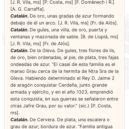
[J. R. Vila, ms] [P. Costa, ms] [F. Domènech i R.]
[A. G. Carraffa].
Catalán.
De oro, unas gradas de azur formando
debajo de él un arco. [J. R. Vila, ms] [Fr. de Alós].
Catalán.
De gules, una villa, de oro, puerta y
ventanas y mazonada de sable. [B. de Llupià, ms]
[J. R. Vila, ms] [Fr. de Alós].
Catalán.
De la Gleva. De gules, tres flores de lis,
de oro, bien ordenadas, al pie, de plata, tres fajas
ondeadas de azur. “El casal de esta familia es el
manso Grau cerca de la hermita de Ntra Sra de la
Gleva. Habiendo determinado el Rey D. Jaime 2
de aragón conquistar Cerdeña, junto grande
armada y ejército, y en el año 1323, emprendió
esta conquista, en sus guerras se señalaron entre
otras Jafre Grau, por su valor.” (sic.) [P. Costa,
ms].
Catalán.
De Cervera. De plata, una escalera o
grau de azur; bordura de azur. “Familia antigua