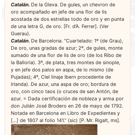
Catalán.
De la Gleva. De gules, un chevron de
oro acompañado en jefe de una flor de lis
acostada de dos estrellas todo de oro y en punta
de una letra G, de oro. [Fr. d’A. Ferrer]. (Ver
Guerau).
Catalán.
De Barcelona. “Cuartelado: 1º (de Grau),
De oro, unas gradas de azur; 2º, de gules, monte
sumado de una flor de lis de oro (de los Ribo de
la Balloria). 3º, de plata, tres montes de sinople,
y en jefe dos palos en aspa, de lo mismo (de
Pujadas); 4º, Clel linaje Ibern procedente de
Irlanda). De azur, una aspa de oro; bordura de
oro, con cinco taos (o cruces de san Antón, de
azur. = Dada certificación de nobleza y arma por
don Julián José Brodero en 26 de mayo de 1792.
Notada en Barcelona en Libro de Expedientes y
[…] de 1807 al folio 141.” (sic) [P. Mr. Rigalt, ms].