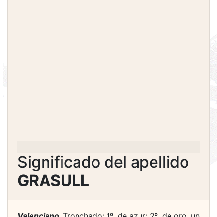
Significado del apellido
GRASULL
Valenciano.
Tronchado: 1º, de azur; 2º, de oro, un