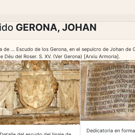
lido
GERONA, JOHAN
 de … Escudo de los Gerona, en el sepulcro de Johan de Ge
e Déu del Roser. S. XV. (Ver Gerona) [Arxiu Armoria].
Dedicatoria en forma
Detalle del escudo del linaje de