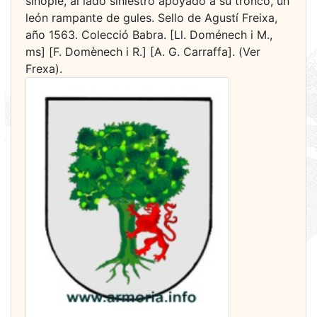
sinople, al lado siniestro apoyado a su tronco, un
león rampante de gules. Sello de Agustí Freixa,
año 1563. Colecció Babra. [Ll. Doménech i M.,
ms] [F. Domènech i R.] [A. G. Carraffa]. (Ver
Frexa).