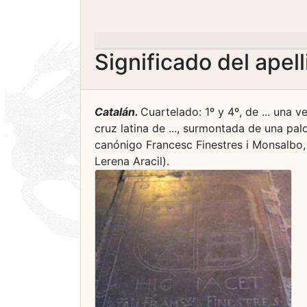
Significado del apel
Catalán.
Cuartelado: 1º y 4º, de ... una v
cruz latina de ..., surmontada de una pa
canónigo Francesc Finestres i Monsalbo, †
Lerena Aracil).