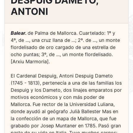
DESPUIG DAMETO,
ANTONI
Balear.
de Palma de Mallorca. Cuartelado: 1º y
4º, de ..., una cruz llana de ...; 2º. de ..., un monte
flordelisado de oro cargado de una estrella de
ocho puntas; 3º, de ..., un monte flordelisado.
[Arxiu Marmoria].
El Cardenal Despuig, Antoni Despuig Dameto
(1745 - 1813), pertenecía a una de las familias los
Despuig y los Dameto, dos linajes emparatos por
motivos económicos y con más poder de
Mallorca. Fue rector de la Universidad Luliana,
donde ayudó al geógrafo Julià Ballester Mas en
la confección de un mapa de Mallorca, que fue
grabado por Josep Muntaner en 1785. Pasó gran
parte de su vida en Italia. Tuvo muchos cargos: