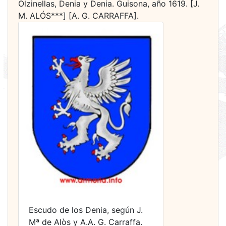
Olzinellas, Denia y Denia. Guisona, año 1619. [J.
M. ALÓS***] [A. G. CARRAFFA].
Escudo de los Denia, según J.
Mª de Alòs y A.A. G. Carraffa.