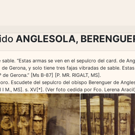
lido
ANGLESOLA, BERENGUE
e sable. “Estas armas se ven en el sepulcro del card. de An
l de Gerona, y solo tiene tres fajas vibradas de sable. Esta
 º de Gerona.” [Ms B-87] [P. MR. RIGALT, MS].
e oro. Escudete del sepulcro del obispo Berenguer de Angles
 M., MS]. s. XV[*]. (Ver foto cedida por Fco. Lerena Aracil