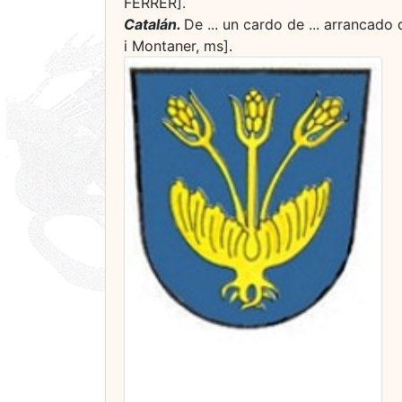
FERRER].
Catalán.
De ... un cardo de ... arrancad
i Montaner, ms].