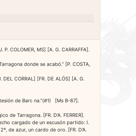
 [J. P. COLOMER, MS] [A. G. CARRAFFA].
 a Tarragona donde se acabó.” [P. COSTA,
 [J. DEL CORRAL] [FR. DE ALÓS] [A. G.
tesión de Barc na.”(#1) [Ms B-87].
co de Tarragona. [FR. D’A. FERRER].
pecho cargado de un escusón partido: I.
2º, de azur, un cardo de oro. [FR. D’A.