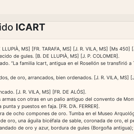
lido
ICART
DE LLUPIÀ, MS] [FR. TARAFA, MS] [J. R. VILA, MS] [Ms 450]
ecido de gules. [B. DE LLUPIÀ, MS] [J. P. COLOMER].
do. “La familia Icart, antigua en el Rosellón se transfirió
rdos, de oro, arrancados, bien ordenados. [J. R. VILA, MS]
ncado. [J. R. VILA, MS] [FR. DE ALÓS].
s armas con otras en un palio antiguo del convento de Mon
 punta y puestos en faja. [FR. D’A. FERRER].
ura de ocho compones de oro. Tumba en el Museo Arquológi
de oro, una águila bicéfala de sable, coronada de oro, el 
. Bandado de oro y azur, bordura de gules (Borgoña antigua); 