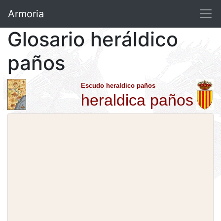
Armoria
Glosario heráldico
paños
Escudo heraldico paños
heraldica paños