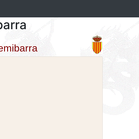
barra
semibarra